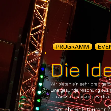
PROGRAMM
EVE
Die Id
Wir bieten ein sehr breit ge
Eine gesunde Mischung aus P
Die Anlässe werden jeweils 
- Bericht Solothurner 