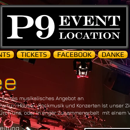
NTS
TICKETS
FACEBOOK
DANKE
ee
fächertes musikalisches Angebot an.
arty-, House-, Rockmusik und Konzerten ist unser Zie
durch uns,
oder in enger Zusammenarbeit
mit einem V
Zeitung