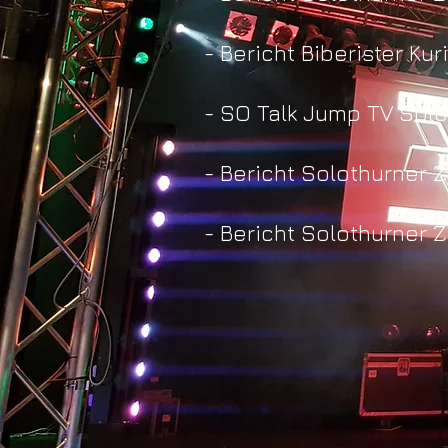
- Bericht Biberister Kur
- SO Talk Jump TV Solo
- Bericht Solothurner Z
- Bericht Solothurner Z