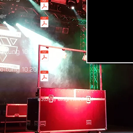
ier
thurn
eitung 10.20
eitung 10.20
© 2026 by Mirage Event GmbH